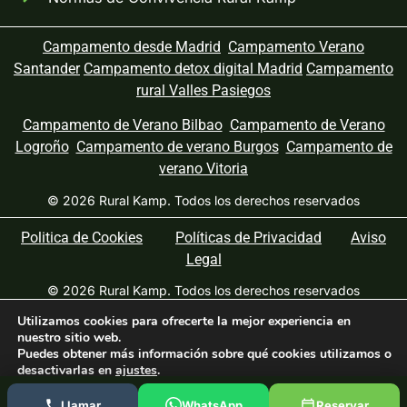
Campamento desde Madrid
Campamento Verano
Santander
Campamento detox digital Madrid
Campamento
rural Valles Pasiegos
Campamento de Verano Bilbao
Campamento de Verano
Logroño
Campamento de verano Burgos
Campamento de
verano Vitoria
© 2026 Rural Kamp. Todos los derechos reservados
Politica de Cookies
Políticas de Privacidad
Aviso
Legal
© 2026 Rural Kamp. Todos los derechos reservados
Utilizamos cookies para ofrecerte la mejor experiencia en
★★★★★ Valorado
4.8/5
por
47 familias
· +8 años
nuestro sitio web.
organizando campamentos en Cantabria
Leer opiniones
Puedes obtener más información sobre qué cookies utilizamos o
desactivarlas en
ajustes
.
Cerrar el banner de cookies RGPD
Aceptar
Rechazar
Llamar
WhatsApp
Reservar